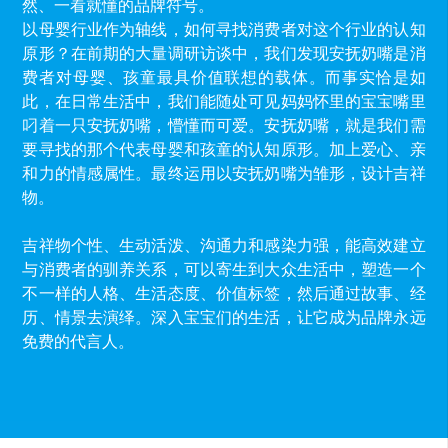
然、一看就懂的品牌符号。
以母婴行业作为轴线，如何寻找消费者对这个行业的认知
原形？在前期的大量调研访谈中，我们发现安抚奶嘴是消
费者对母婴、孩童最具价值联想的载体。而事实恰是如
此，在日常生活中，我们能随处可见妈妈怀里的宝宝嘴里
叼着一只安抚奶嘴，懵懂而可爱。安抚奶嘴，就是我们需
要寻找的那个代表母婴和孩童的认知原形。加上爱心、亲
和力的情感属性。最终运用以安抚奶嘴为雏形，设计吉祥
物。
吉祥物个性、生动活泼、沟通力和感染力强，能高效建立
与消费者的驯养关系，可以寄生到大众生活中，塑造一个
不一样的人格、生活态度、价值标签，然后通过故事、经
历、情景去演绎。深入宝宝们的生活，让它成为品牌永远
免费的代言人。