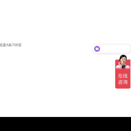
厦A栋708室
现在有优惠活动吗