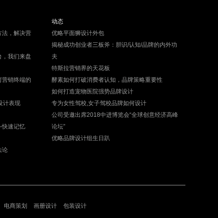
动态
方法，解决营
优略平面狮设计外包
揭秘成功创业者三板斧：胆识/认知/品牌的内外功
台，我们来盘
夫
特斯拉营销界的天花板
何营销终端的
酵素如何打破消费者认知，品牌策略重要性
如何打造宠物医院强势品牌设计
设计表现
专为女性驾校,女子驾校品牌如何设计
公司受邀出席2018中进博览会“全球创意经济高峰
—快速记忆
论坛”
优略品牌设计组生日趴
法论
电商策划
画册设计
包装设计