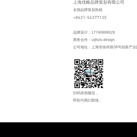
上海优略品牌策划有限公司
全国品牌策划热线
+8621-54377135
品牌设计：17740889028
商务合作：u@ulu.design
公司地址：上海市徐祥路38号创新产业园
扫码添加微信，
即刻与我们联络。