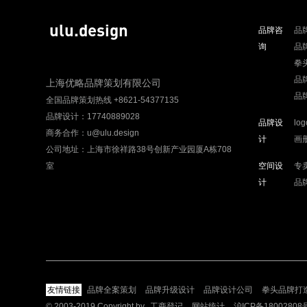
ulu.design
品牌咨
品
询
品
拳
品
上海优略品牌策划有限公司
品
全国品牌策划热线 +8621-54377135
品牌设计：17740889028
品牌设
lo
商务合作：u@ulu.design
计
画
公司地址：上海市徐祥路38号创新产业园厦A栋708
室
空间设
专
计
品
友情链接
品牌全案策划
品牌升级设计
品牌设计公司
拳头品牌打
© 2003-2019 Copyright by
工商登记
网站统计
沪ICP备18002808