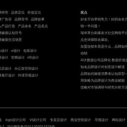
牌研究
品类定位
价值定位
观点
牌广告语
品牌背书
品牌故事
好名字自带销售力！好的命名
头产品打造
产品命名
产品卖点
销一半问题！
牌嫁接认知符号
瑞幸茅台刷爆各大社交网络平
牌嫁接生活场景
点史诗级联名爆款。
加盟连锁本质是什么，品牌如
go设计
vi设计
包装设计
动销
册设计
官网设计
H5设计
AI大数据公司品牌化 数据价值
知名品牌设计对创意设计解读
卖店设计
办公室空间设计
品牌如何嫁接消费者认知原型
牌展厅设计
环境导视设计
用策略为品牌设计为商业赋能
​优略对市场调研与研究分析方
造
logo设计公司
VI设计公司
专卖店设计
商业空间设计
导视设计
网站设计
号-1
沪公网安备31011202011524号