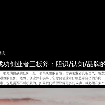
动态
成功创业者三板斧：胆识/认知/品牌
一项充满挑战的任务，是一项高风险的冒险，需要创业者具备勇气、智慧
艰难的任务。然而，创业并非易事，它需要创业者仔细思考自己的方向，
素，也是需要不断积累的。如果我们希望取得更多的成功，就必须在多个