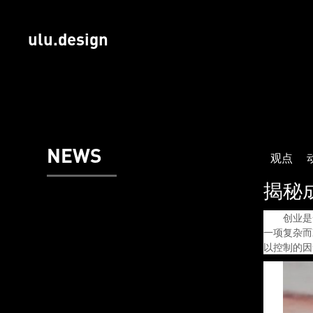
ulu.design
NEWS
观点
揭秘
创业是
一项复杂而
以控制的因