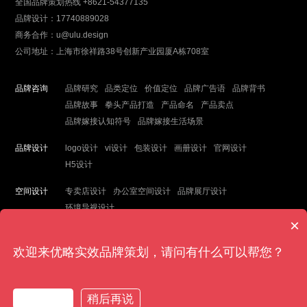
全国品牌策划热线 +8621-54377135
品牌设计：17740889028
商务合作：u@ulu.design
公司地址：上海市徐祥路38号创新产业园厦A栋708室
品牌咨询
品牌研究
品类定位
价值定位
品牌广告语
品牌背书
品牌故事
拳头产品打造
产品命名
产品卖点
品牌嫁接认知符号
品牌嫁接生活场景
品牌设计
logo设计
vi设计
包装设计
画册设计
官网设计
H5设计
空间设计
专卖店设计
办公室空间设计
品牌展厅设计
环境导视设计
×
欢迎来优略实效品牌策划，请问有什么可以帮您？
© 2003-2019 Copyright by
工商登记
网站统计
沪ICP备18002808号-1
现在咨询
稍后再说
沪公网安备31011202011524号