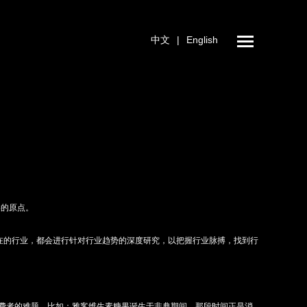
中文
|
English
略的原点。
在的行业，都会进行针对行业趋势的深度研究，以把握行业脉搏，找到行
费者的难题，比如：雅客维生素糖果诞生于非典期间，那段时间正是消