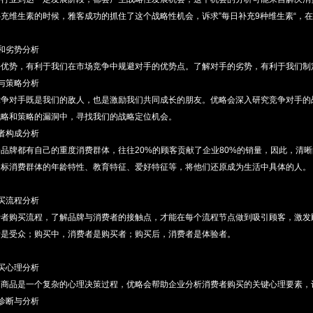
充维生素的时候，雅客成功的抓住了这个战略性机会，诉求”每日补充9种维生素“，
和劣势分析
手优势，有利于我们在市场竞争中规避对手的优势点。了解对手的劣势，有利于我们制
与策略分析
争对手既是我们的敌人，也是激励我们共同成长的朋友。优略会深入研究竞争对手的战
战略和策略的漏洞中，寻找我们的战略定位机会。
费者构成分析
品牌都有自己的重度消费群体，往往20%的顾客贡献了企业80%的销量，因此，清
目标消费群体的年龄特性、教育特征、爱好特征等，将他们还原成为生活中具体的人。
购买流程分析
费者购买流程，了解品牌与消费者的接触点，才能在每个流程节点做到吸引顾客，激发
者是受众；购买中，消费者是购买者；购买后，消费者是体验者。
购买心理分析
择商品是一个复杂的心理决策过程，优略会帮助企业分析消费者购买的关键心理要素，
诊断与分析