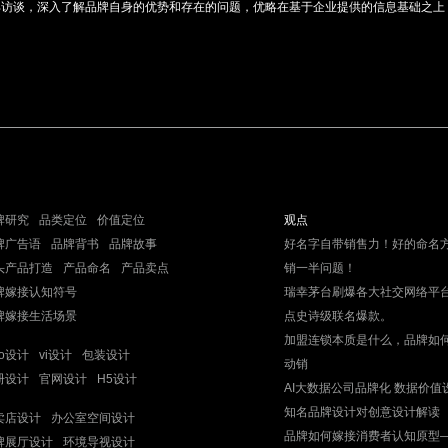
部访谈，深入了解品牌自身的优势和存在的问题，优略在基于企业提供的信息基础之上
牌研究
品类定位
价值定位
观点
牌广告语
品牌背书
品牌故事
好名字自带销售力！好的命名
头产品打造
产品命名
产品卖点
销一半问题！
牌嫁接认知符号
瑞幸茅台刷爆各大社交网络平
牌嫁接生活场景
点史诗级联名爆款。
加盟连锁本质是什么，品牌如
go设计
vi设计
包装设计
动销
册设计
官网设计
H5设计
AI大数据公司品牌化 数据价值
知名品牌设计对创意设计解读
卖店设计
办公室空间设计
品牌如何嫁接消费者认知原型
牌展厅设计
环境导视设计