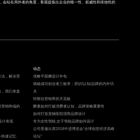
，会站在局外者的角度，客观提炼出企业的唯一性、权威性和排他性的
动态
方法，解决营
优略平面狮设计外包
揭秘成功创业者三板斧：胆识/认知/品牌的内外功
台，我们来盘
夫
特斯拉营销界的天花板
何营销终端的
酵素如何打破消费者认知，品牌策略重要性
如何打造宠物医院强势品牌设计
设计表现
专为女性驾校,女子驾校品牌如何设计
公司受邀出席2018中进博览会“全球创意经济高峰
—快速记忆
论坛”