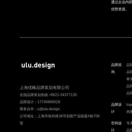
通过企业内
优势资源。
ulu.design
品牌咨
品
询
品
拳
品
上海优略品牌策划有限公司
品
全国品牌策划热线 +8621-54377135
品牌设计：17740889028
品牌设
lo
商务合作：u@ulu.design
计
画
公司地址：上海市徐祥路38号创新产业园厦A栋708
室
空间设
专
计
品