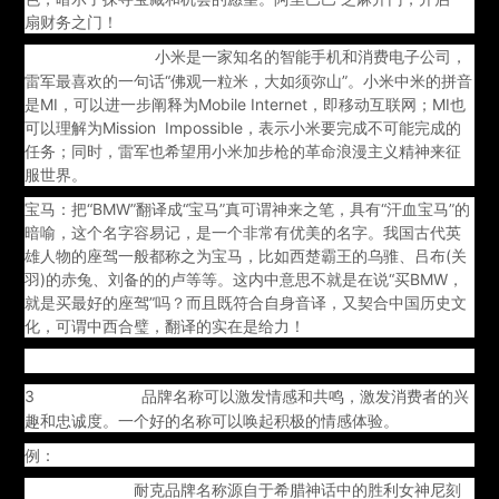
扇财务之门！
小米是一家知名的智能手机和消费电子公司，
小米（Xiaomi）：
雷军最喜欢的一句话“佛观一粒米，大如须弥山”。小米中米的拼音
是MI，可以进一步阐释为Mobile Internet，即移动互联网；MI也
可以理解为Mission Impossible，表示小米要完成不可能完成的
任务；同时，雷军也希望用小米加步枪的革命浪漫主义精神来征
服世界。
宝马：把“BMW”翻译成“宝马”真可谓神来之笔，具有“汗血宝马”的
暗喻，这个名字容易记，是一个非常有优美的名字。我国古代英
雄人物的座驾一般都称之为宝马，比如西楚霸王的乌骓、吕布(关
羽)的赤兔、刘备的的卢等等。这内中意思不就是在说“买BMW，
就是买最好的座驾”吗？而且既符合自身音译，又契合中国历史文
化，可谓中西合璧，翻译的实在是给力！
3
品牌名称可以激发情感和共鸣，激发消费者的兴
. 情感吸引力：
趣和忠诚度。一个好的名称可以唤起积极的情感体验。
例：
耐克品牌名称源自于希腊神话中的胜利女神尼刻
Nike（耐克）：