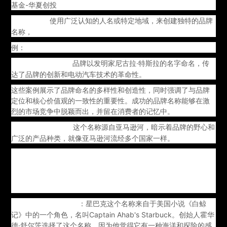
基金-华夏创投
使用广泛认知的人名或特定地域，来创建独特的品牌
5.人/地名：
名称，
例：
品牌以发明家尼古拉·特斯拉的名字命名，传
Tesla（特斯拉）：
达了品牌的创新和电动汽车技术的革命性。
这些案例展示了品牌命名的多样性和创造性，同时强调了与品牌
定位和核心价值观的一致性的重要性。成功的品牌名称能够在激
烈的市场竞争中脱颖而出，并留在消费者的记忆中。
这个名称源自亚马逊河，暗示着品牌的野心和
Amazon（亚马逊）
广泛的产品种类，就像亚马逊河流经多个国家一样。
百度：引用青玉案·元夕蓦然回首，众里寻他千百度，那人却在，
灯火阑珊处。诗句中的“寻”契合其搜索引擎，“千百度”则体现了其
搜索技术的艰辛和挑战，而“千百度”的最终目的是为了“寻”，这也
表明了搜索引擎的目的是为了寻找用户需要的信息。
：星巴克这个名称来自于美国小说《白鲸
Starbucks（星巴克）
记》中的一个角色，名叫Captain Ahab's Starbuck。创始人霍华
德·舒尔茨选择了这个名称，因为他觉得它有一种海洋和探险的感