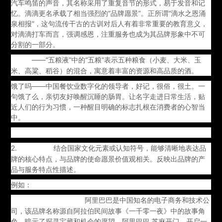
汽车鸣笛的声音，其名称采用了重复音节的形式，易于发音和记
忆。滴滴更名承载了相当强烈的“品牌愿景”。正所谓“滴水之恩涌
泉相报”，这句流传干古的古训对后人有着非常重要的教育意义，
对滴滴打车而言，强调感恩，注重服务也成为其品牌形象中不可
分割的一部分。
——“五粮液”中的“五粮”表示五种粮食（小麦、大米、玉
五粮液
米、高粱、稻谷）的混合，寓意着丰富的资源和高品质的酒。
饿了吗——中国餐饮业数字化的领导者，好记，很俗，很土。一
句饿了么，亲切友好唤醒沉睡的肠胃。让名字走进日常生活，贴
近人们的行为习惯，一种醒目明确的标志扎根在消费者的心智当
中。
2.
结合国家文化元素或认知符号，能够清晰地表达品
文化融合：
牌的核心特点，与品牌的使命愿景价值观相关。反映出品牌的产
品与服务特点性描述。
例如：
阿里巴巴是中国知名的电子商务和技术公
阿里巴巴（Alibaba）：
司，该品牌名称源自阿拉伯民间故事《一千零一夜》中的故事角
色，暗示了探寻宝藏和机会的愿望。阿里巴巴 芝麻开门，开启一