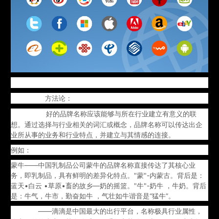
方法论：
品牌命名的
好的品牌名称应该能够与所在行业建立有意义的联
1. 相关性：
想。通过选择与行业相关的词汇或概念，品牌名称可以传达出企
业所从事的业务和行业特点，并建立与其情感的连接。
例如：
蒙牛——中国乳制品公司蒙牛的品牌名称直接传达了其核心业
务，即乳制品，具有鲜明的差异化特点。"蒙"-内蒙古。背后是：
蓝天•白云 •草原•畜的故乡—奶的摇篮。"牛"-奶牛 ，牛奶。背后
是：牛气，牛市，勤奋如牛 ，气壮如牛谐音是“猛牛”。
——滴滴是中国最大的出行平台，名称极具行业属性，
滴滴打车