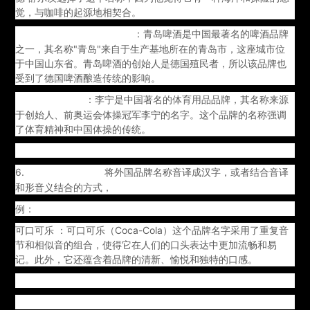
觉，与咖啡的起源地相契合。
：青岛啤酒是中国最著名的啤酒品牌
青岛啤酒（Tsingtao Beer）
之一，其名称"青岛"来自于生产基地所在的青岛市，这座城市位
于中国山东省。青岛啤酒的创始人是德国殖民者，所以该品牌也
受到了德国啤酒酿造传统的影响。
：李宁是中国著名的体育用品品牌，其名称来源
李宁（Li-Ning）
于创始人、前奥运会体操冠军李宁的名字。这个品牌的名称强调
了体育精神和中国体操的传统。
6.
将外国品牌名称音译成汉字，或者结合音译
音译或音形结合：
和形音义结合的方式，
例：
可口可乐 ：可口可乐（Coca-Cola）这个品牌名字采用了重复音
节和相似音的组合，使得它在人们的口头表达中更加流畅和易
记。此外，它还蕴含着品牌的清新、愉悦和独特的口感。