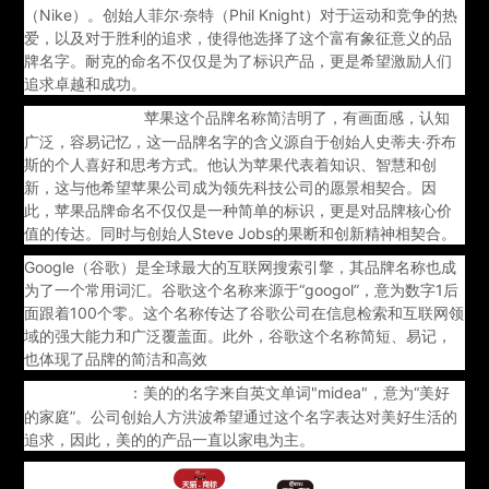
（Nike）。创始人菲尔·奈特（Phil Knight）对于运动和竞争的热
爱，以及对于胜利的追求，使得他选择了这个富有象征意义的品
牌名字。耐克的命名不仅仅是为了标识产品，更是希望激励人们
追求卓越和成功。
苹果这个品牌名称简洁明了，有画面感，认知
Apple（苹果）：
广泛，容易记忆，这一品牌名字的含义源自于创始人史蒂夫·乔布
斯的个人喜好和思考方式。他认为苹果代表着知识、智慧和创
新，这与他希望苹果公司成为领先科技公司的愿景相契合。因
此，苹果品牌命名不仅仅是一种简单的标识，更是对品牌核心价
值的传达。同时与创始人Steve Jobs的果断和创新精神相契合。
Google（谷歌）是全球最大的互联网搜索引擎，其品牌名称也成
为了一个常用词汇。谷歌这个名称来源于“googol”，意为数字1后
面跟着100个零。这个名称传达了谷歌公司在信息检索和互联网领
域的强大能力和广泛覆盖面。此外，谷歌这个名称简短、易记，
也体现了品牌的简洁和高效
：美的的名字来自英文单词"midea"，意为“美好
美的（Midea）
的家庭”。公司创始人方洪波希望通过这个名字表达对美好生活的
追求，因此，美的的产品一直以家电为主。